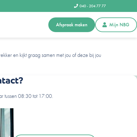
040 - 204 77 77
Afspraak maken
Mijn NBG
ekker en kijkt graag samen met jou of deze bij jou
ntact?
r tussen 08:30 tot 17:00.