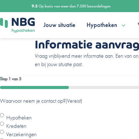
Ga
9.5
Op basis van meer dan 7.500 beoordelingen
naar
de
Jouw situatie
Hypotheken
inhoud
Informatie aanvra
Vraag vrijblijvend meer informatie aan. Een van on
en bij jouw situatie past.
Stap
1
van
3
33%
Waarvoor neem je contact op?
Ben je al een klant van ons?
Naam
(Vereist)
(Vereist)
(Vereist)
Hypotheken
Ja
Kredieten
Nee
Verzekeringen
V
A