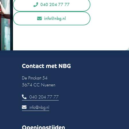
040 204 77 77
info@nbg.nl
Contact met NBG
De Pinckart 54
5674 CC Nuenen
040 204 77 77
info@nbg.nl
Openingstijden