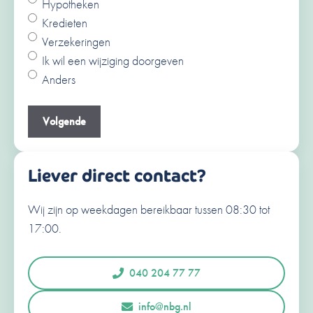
Hypotheken
Ja
Kredieten
Nee
Verzekeringen
V
Ik wil een wijziging doorgeven
o
Anders
o
A
r
c
Je e-mailadres
(Vereist)
n
h
a
t
a
e
Liever direct contact?
m
r
n
Wij zijn op weekdagen bereikbaar tussen 08:30 tot
Je telefoonnummer
(Vereist)
a
17:00.
a
N
e
m
d
040 204 77 77
e
r
Opmerkingen of vragen
info@nbg.nl
l