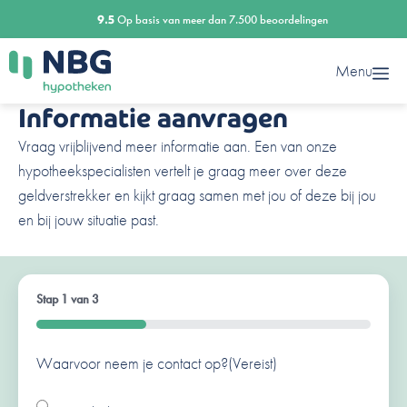
Ga
9.5
Op basis van meer dan 7.500 beoordelingen
naar
de
Menu
inhoud
Informatie aanvragen
Vraag vrijblijvend meer informatie aan. Een van onze
hypotheekspecialisten vertelt je graag meer over deze
geldverstrekker en kijkt graag samen met jou of deze bij jou
en bij jouw situatie past.
Stap
1
van
3
33%
Waarvoor neem je contact op?
Ben je al een klant van ons?
Naam
(Vereist)
(Vereist)
(Vereist)