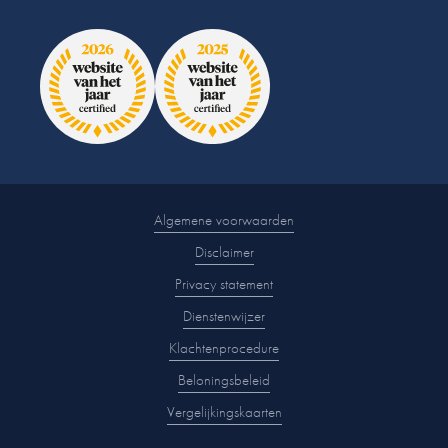
Algemene voorwaarden
Disclaimer
Privacy statement
Dienstenwijzer
Klachtenprocedure
Beloningsbeleid
Vergelijkingskaarten