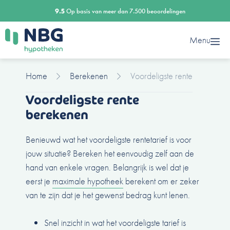
Ga
9.5
Op basis van meer dan 7.500 beoordelingen
naar
de
Menu
inhoud
Home
Berekenen
Voordeligste rente
Voordeligste rente
berekenen
Benieuwd wat het voordeligste rentetarief is voor
jouw situatie? Bereken het eenvoudig zelf aan de
hand van enkele vragen. Belangrijk is wel dat je
eerst je
maximale hypotheek
berekent om er zeker
van te zijn dat je het gewenst bedrag kunt lenen.
Snel inzicht in wat het voordeligste tarief is