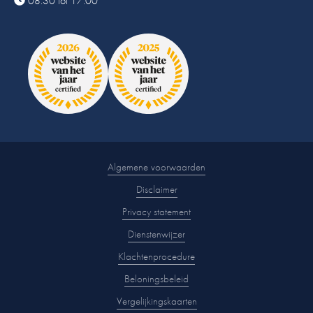
08:30 tot 17:00
Algemene voorwaarden
Disclaimer
Privacy statement
Dienstenwijzer
Klachtenprocedure
Beloningsbeleid
Vergelijkingskaarten