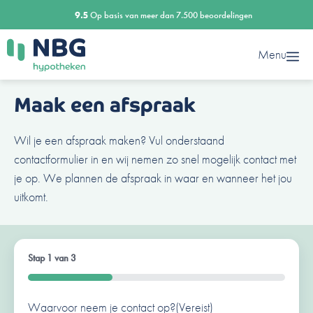
Ga
9.5
Op basis van meer dan 7.500 beoordelingen
naar
de
Menu
inhoud
Maak een afspraak
Wil je een afspraak maken? Vul onderstaand
contactformulier in en wij nemen zo snel mogelijk contact met
je op. We plannen de afspraak in waar en wanneer het jou
uitkomt.
Stap
1
van
3
33%
Waarvoor neem je contact op?
Ben je al een klant van ons?
Naam
(Vereist)
(Vereist)
(Vereist)