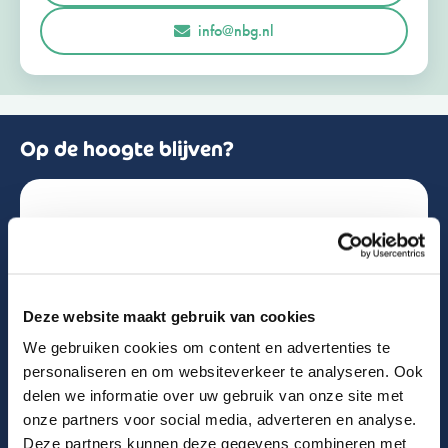
r
Opmerkingen of vragen
info@nbg.nl
l
a
n
d
+
3
1
Op de hoogte blijven?
Schrijf je in voor de nieuwsbrief!
Naam
Deze website maakt gebruik van cookies
We gebruiken cookies om content en advertenties te
Email
personaliseren en om websiteverkeer te analyseren. Ook
delen we informatie over uw gebruik van onze site met
onze partners voor social media, adverteren en analyse.
Deze partners kunnen deze gegevens combineren met