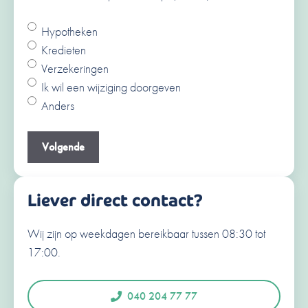
Hypotheken
Ja
Kredieten
Nee
Verzekeringen
V
Ik wil een wijziging doorgeven
o
Anders
o
A
r
c
Je e-mailadres
(Vereist)
n
h
a
t
a
e
Liever direct contact?
m
r
n
Wij zijn op weekdagen bereikbaar tussen 08:30 tot
Je telefoonnummer
(Vereist)
a
17:00.
a
N
e
m
d
040 204 77 77
e