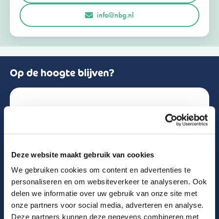
r
Opmerkingen of vragen
info@nbg.nl
l
a
n
d
+
3
1
Op de hoogte blijven?
Schrijf je in voor de nieuwsbrief!
Naam
Deze website maakt gebruik van cookies
We gebruiken cookies om content en advertenties te
Email
personaliseren en om websiteverkeer te analyseren. Ook
delen we informatie over uw gebruik van onze site met
onze partners voor social media, adverteren en analyse.
Deze partners kunnen deze gegevens combineren met