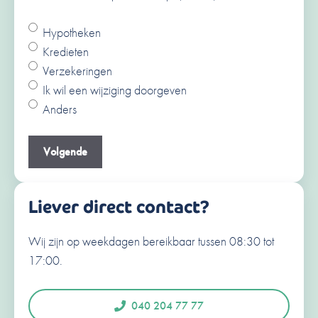
Hypotheken
Ja
Kredieten
Nee
Verzekeringen
V
Ik wil een wijziging doorgeven
o
Anders
o
A
r
c
Je e-mailadres
(Vereist)
n
h
a
t
a
e
Liever direct contact?
m
r
n
Wij zijn op weekdagen bereikbaar tussen 08:30 tot
Je telefoonnummer
(Vereist)
a
17:00.
a
N
e
m
d
040 204 77 77
e