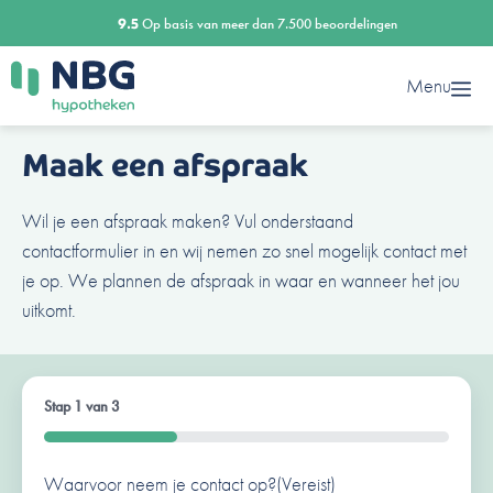
Ga
9.5
Op basis van meer dan 7.500 beoordelingen
naar
de
Menu
inhoud
Maak een afspraak
Wil je een afspraak maken? Vul onderstaand
contactformulier in en wij nemen zo snel mogelijk contact met
je op. We plannen de afspraak in waar en wanneer het jou
uitkomt.
Stap
1
van
3
33%
Waarvoor neem je contact op?
Ben je al een klant van ons?
Naam
(Vereist)
(Vereist)
(Vereist)