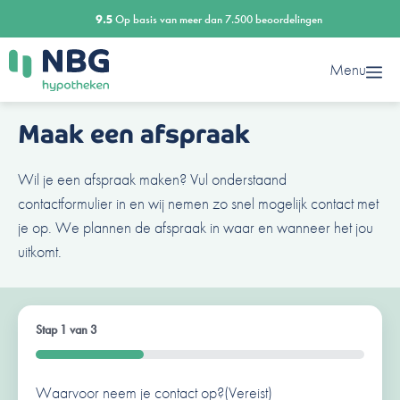
Ga
9.5
Op basis van meer dan 7.500 beoordelingen
naar
de
Menu
inhoud
Maak een afspraak
Wil je een afspraak maken? Vul onderstaand
contactformulier in en wij nemen zo snel mogelijk contact met
je op. We plannen de afspraak in waar en wanneer het jou
uitkomt.
Stap
1
van
3
33%
Waarvoor neem je contact op?
Ben je al een klant van ons?
Naam
(Vereist)
(Vereist)
(Vereist)