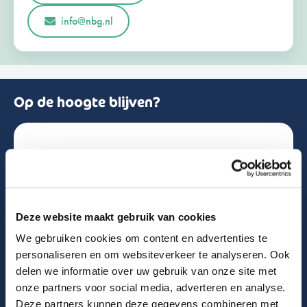
r
Opmerkingen of vragen
info@nbg.nl
l
a
n
d
+
3
1
Op de hoogte blijven?
Schrijf je in voor de nieuwsbrief!
Naam
Deze website maakt gebruik van cookies
We gebruiken cookies om content en advertenties te
Email
personaliseren en om websiteverkeer te analyseren. Ook
delen we informatie over uw gebruik van onze site met
onze partners voor social media, adverteren en analyse.
Deze partners kunnen deze gegevens combineren met