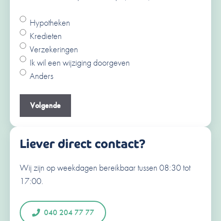
Hypotheken
Ja
Kredieten
Nee
Verzekeringen
Voornaam
Ik wil een wijziging doorgeven
Anders
Achternaam
Je e-mailadres
(Vereist)
Liever direct contact?
Wij zijn op weekdagen bereikbaar tussen 08:30 tot
Je telefoonnummer
(Vereist)
17:00.
N
e
d
040 204 77 77
e