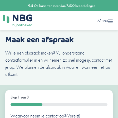
Ga
9.5
Op basis van meer dan 7.500 beoordelingen
naar
de
Menu
inhoud
Maak een afspraak
Wil je een afspraak maken? Vul onderstaand
contactformulier in en wij nemen zo snel mogelijk contact met
je op. We plannen de afspraak in waar en wanneer het jou
uitkomt.
Stap
1
van
3
33%
Waarvoor neem je contact op?
Ben je al een klant van ons?
Naam
(Vereist)
(Vereist)
(Vereist)