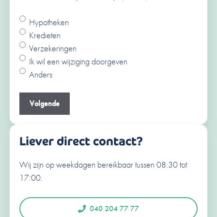
Hypotheken
Ja
Kredieten
Nee
Verzekeringen
V
Ik wil een wijziging doorgeven
o
Anders
o
A
r
c
Je e-mailadres
(Vereist)
n
h
a
t
a
e
Liever direct contact?
m
r
n
Wij zijn op weekdagen bereikbaar tussen 08:30 tot
Je telefoonnummer
(Vereist)
a
17:00.
a
N
e
m
d
040 204 77 77
e