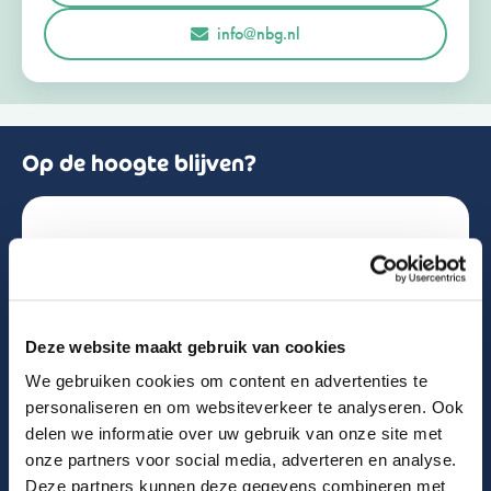
r
Opmerkingen of vragen
info@nbg.nl
l
a
n
d
+
3
1
Op de hoogte blijven?
Schrijf je in voor de nieuwsbrief!
Naam
Deze website maakt gebruik van cookies
We gebruiken cookies om content en advertenties te
Email
personaliseren en om websiteverkeer te analyseren. Ook
delen we informatie over uw gebruik van onze site met
onze partners voor social media, adverteren en analyse.
Deze partners kunnen deze gegevens combineren met