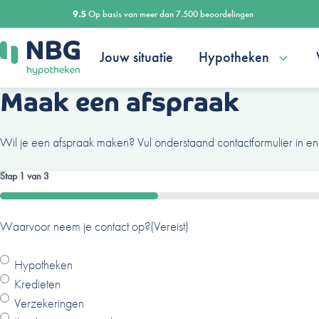
Ga
9.5
Op basis van meer dan 7.500 beoordelingen
naar
de
Jouw situatie
Hypotheken
inhoud
Maak een afspraak
Wil je een afspraak maken? Vul onderstaand contactformulier in en
Stap
1
van
3
33%
Waarvoor neem je contact op?
Ben je al een klant van ons?
Naam
(Vereist)
(Vereist)
(Vereist)
Hypotheken
Ja
Kredieten
Nee
Verzekeringen
V
A