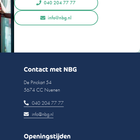
040 204 77 77
info@nbg.nl
Contact met NBG
De Pinckart 54
5674 CC Nuenen
040 204 77 77
info@nbg.nl
Openingstijden