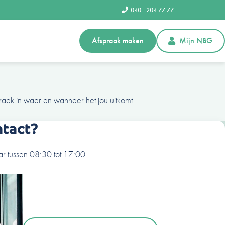
040 - 204 77 77
Afspraak maken
Mijn NBG
raak in waar en wanneer het jou uitkomt.
ntact?
r tussen 08:30 tot 17:00.