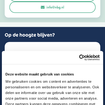
r
Opmerkingen of vragen
info@nbg.nl
l
a
n
d
+
3
1
Op de hoogte blijven?
Schrijf je in voor de nieuwsbrief!
Naam
Deze website maakt gebruik van cookies
We gebruiken cookies om content en advertenties te
Email
personaliseren en om websiteverkeer te analyseren. Ook
delen we informatie over uw gebruik van onze site met
onze partners voor social media, adverteren en analyse.
Deze partners kunnen deze gegevens combineren met