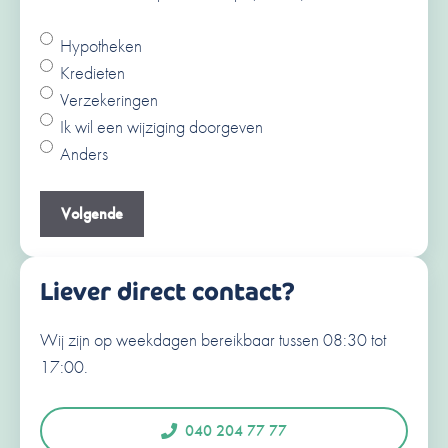
Hypotheken
Ja
Kredieten
Nee
Verzekeringen
V
Ik wil een wijziging doorgeven
o
Anders
o
A
r
c
Je e-mailadres
(Vereist)
n
h
a
t
a
e
Liever direct contact?
m
r
n
Wij zijn op weekdagen bereikbaar tussen 08:30 tot
Je telefoonnummer
(Vereist)
a
17:00.
a
N
e
m
d
040 204 77 77
e