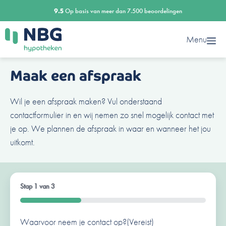
Ga
9.5
Op basis van meer dan 7.500 beoordelingen
naar
de
Menu
inhoud
Maak een afspraak
Wil je een afspraak maken? Vul onderstaand
contactformulier in en wij nemen zo snel mogelijk contact met
je op. We plannen de afspraak in waar en wanneer het jou
uitkomt.
Stap
1
van
3
33%
Waarvoor neem je contact op?
Ben je al een klant van ons?
Naam
(Vereist)
(Vereist)
(Vereist)