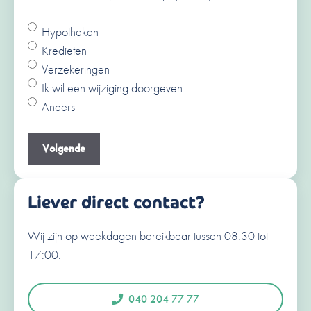
Hypotheken
Ja
Kredieten
Nee
Verzekeringen
V
Ik wil een wijziging doorgeven
o
Anders
o
A
r
c
Je e-mailadres
(Vereist)
n
h
a
t
a
e
Liever direct contact?
m
r
n
Wij zijn op weekdagen bereikbaar tussen 08:30 tot
Je telefoonnummer
(Vereist)
a
17:00.
a
N
e
m
d
040 204 77 77
e