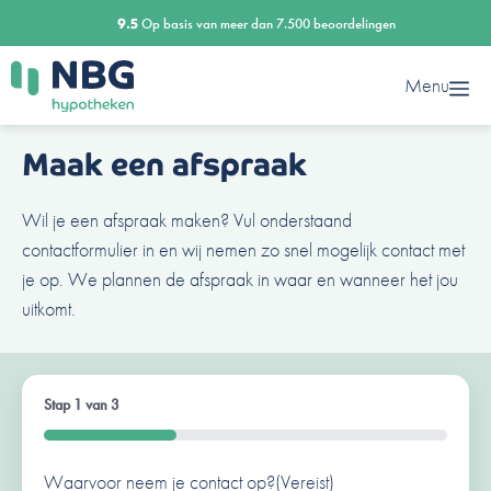
Ga
9.5
Op basis van meer dan 7.500 beoordelingen
naar
de
Menu
inhoud
Maak een afspraak
Wil je een afspraak maken? Vul onderstaand
contactformulier in en wij nemen zo snel mogelijk contact met
je op. We plannen de afspraak in waar en wanneer het jou
uitkomt.
Stap
1
van
3
33%
Waarvoor neem je contact op?
Ben je al een klant van ons?
Naam
(Vereist)
(Vereist)
(Vereist)