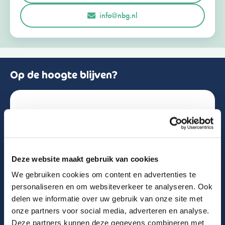
r
Opmerkingen of vragen
info@nbg.nl
l
a
n
d
+
3
1
Op de hoogte blijven?
Schrijf je in voor de nieuwsbrief!
Naam
Deze website maakt gebruik van cookies
We gebruiken cookies om content en advertenties te
Email
personaliseren en om websiteverkeer te analyseren. Ook
delen we informatie over uw gebruik van onze site met
onze partners voor social media, adverteren en analyse.
Deze partners kunnen deze gegevens combineren met