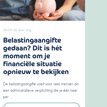
26-03-26
door
Jorg
Belastingaangifte
gedaan? Dit is hét
moment om je
financiële situatie
opnieuw te bekijken
De belastingaangifte voelt voor veel mensen als
een administratieve verplichting die je één keer
per …