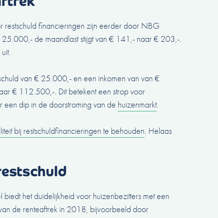
aftrek
r restschuld financieringen zijn eerder door NBG
 25.000,- de maandlast stijgt van € 141,- naar € 203,-.
uit.
tschuld van € 25.000,- en een inkomen van van €
ar € 112.500,-. Dit betekent een strop voor
or een dip in de doorstroming van de
huizenmarkt
.
aliteit bij restschuldfinancieringen te behouden
. Helaas
restschuld
 biedt het duidelijkheid voor huizenbezitters met een
n van de renteaftrek in 2018, bijvoorbeeld door