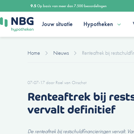
Ga
9.5
Op basis van meer dan 7.500 beoordelingen
naar
de
Jouw situatie
Hypotheken
inhoud
Home
Nieuws
Renteaftrek bij restschuldfi
07-07-17
door
Roel van Oirschot
Renteaftrek bij rest
vervalt definitief
De renteaftrek bij restschuldfinancieringen vervalt.