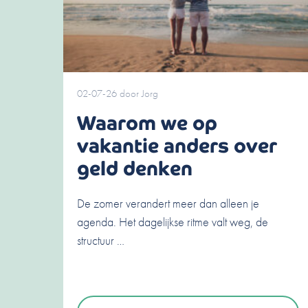
02-07-26
door
Jorg
Waarom we op
vakantie anders over
geld denken
De zomer verandert meer dan alleen je
agenda. Het dagelijkse ritme valt weg, de
structuur …