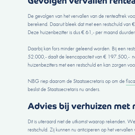
Gevolgen vervallen rente
De gevolgen van het vervallen van de renteaftrek voo
berekend. Daaruit bleek dat met een restschuld van €
Deze huizenbezitter is dus € 61,- per maand duurder 
Daarbij kan fors minder geleend worden. Bij een res
52.000,- daalt de leencapaciteit van € 197.500,- na
huizenbezitters met een restschuld en kan zorgen vo
NBG riep daarom de Staatssecretaris op om de
fisc
beslist de Staatssecretaris nu anders.
Advies bij verhuizen met 
Dit is uiteraard niet de uitkomst waarop rekenden. Wel
restschuld. Zij kunnen nu anticiperen op het vervalle