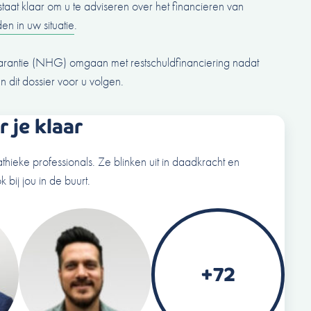
aat klaar om u te adviseren over het financieren van
en in uw situatie
.
rantie (NHG) omgaan met restschuldfinanciering nadat
en dit dossier voor u volgen.
 je klaar
thieke professionals. Ze blinken uit in daadkracht en
k bij jou in de buurt.
+72