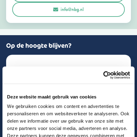
r
Opmerkingen of vragen
info@nbg.nl
l
a
n
d
+
3
1
Op de hoogte blijven?
Schrijf je in voor de nieuwsbrief!
Naam
Deze website maakt gebruik van cookies
We gebruiken cookies om content en advertenties te
Email
personaliseren en om websiteverkeer te analyseren. Ook
delen we informatie over uw gebruik van onze site met
onze partners voor social media, adverteren en analyse.
Deze partners kunnen deze gegevens combineren met