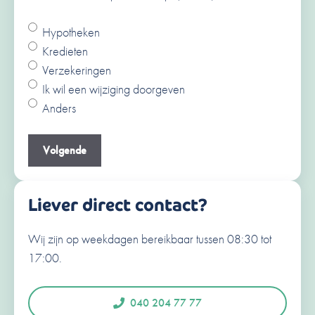
Hypotheken
Ja
Kredieten
Nee
Verzekeringen
V
Ik wil een wijziging doorgeven
o
Anders
o
A
r
c
Je e-mailadres
(Vereist)
n
h
a
t
a
e
Liever direct contact?
m
r
n
Wij zijn op weekdagen bereikbaar tussen 08:30 tot
Je telefoonnummer
(Vereist)
a
17:00.
a
N
e
m
d
040 204 77 77
e