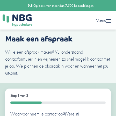
Ga
9.5
Op basis van meer dan 7.500 beoordelingen
naar
de
Menu
inhoud
Maak een afspraak
Wil je een afspraak maken? Vul onderstaand
contactformulier in en wij nemen zo snel mogelijk contact met
je op. We plannen de afspraak in waar en wanneer het jou
uitkomt.
Stap
1
van
3
33%
Waarvoor neem je contact op?
Ben je al een klant van ons?
Naam
(Vereist)
(Vereist)
(Vereist)