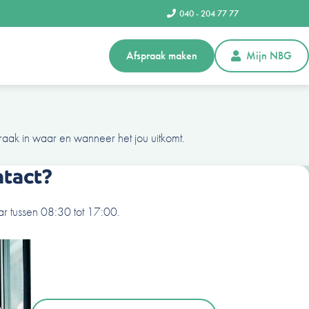
040 - 204 77 77
Afspraak maken
Mijn NBG
raak in waar en wanneer het jou uitkomt.
ntact?
r tussen 08:30 tot 17:00.