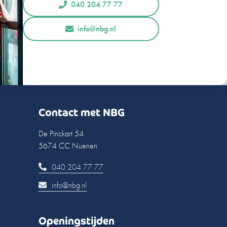
040 204 77 77
info@nbg.nl
Contact met NBG
De Pinckart 54
5674 CC Nuenen
040 204 77 77
info@nbg.nl
Openingstijden