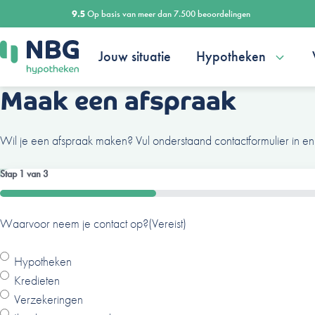
Ga
9.5
Op basis van meer dan 7.500 beoordelingen
naar
de
Jouw situatie
Hypotheken
inhoud
Maak een afspraak
Wil je een afspraak maken? Vul onderstaand contactformulier in en
Stap
1
van
3
33%
Waarvoor neem je contact op?
Ben je al een klant van ons?
Naam
(Vereist)
(Vereist)
(Vereist)
Hypotheken
Ja
Kredieten
Nee
Verzekeringen
V
A