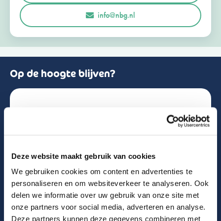
r
Opmerkingen of vragen
info@nbg.nl
l
a
n
d
+
3
1
Op de hoogte blijven?
Schrijf je in voor de nieuwsbrief!
Naam
Deze website maakt gebruik van cookies
We gebruiken cookies om content en advertenties te
Email
personaliseren en om websiteverkeer te analyseren. Ook
delen we informatie over uw gebruik van onze site met
onze partners voor social media, adverteren en analyse.
Deze partners kunnen deze gegevens combineren met