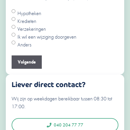
Hypotheken
Ja
Kredieten
Nee
Verzekeringen
V
Ik wil een wijziging doorgeven
o
Anders
o
A
r
c
Je e-mailadres
(Vereist)
n
h
a
t
a
e
Liever direct contact?
m
r
n
Wij zijn op weekdagen bereikbaar tussen 08:30 tot
Je telefoonnummer
(Vereist)
a
17:00.
a
N
e
m
d
040 204 77 77
e