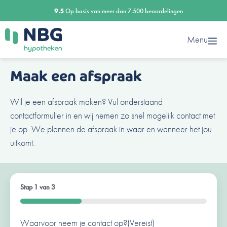
Ga
9.5
Op basis van meer dan 7.500 beoordelingen
naar
de
Menu
inhoud
Maak een afspraak
Wil je een afspraak maken? Vul onderstaand
contactformulier in en wij nemen zo snel mogelijk contact met
je op. We plannen de afspraak in waar en wanneer het jou
uitkomt.
Stap
1
van
3
33%
Waarvoor neem je contact op?
Ben je al een klant van ons?
Naam
(Vereist)
(Vereist)
(Vereist)