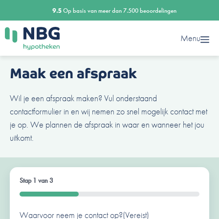
Ga
9.5
Op basis van meer dan 7.500 beoordelingen
naar
de
Menu
inhoud
Maak een afspraak
Wil je een afspraak maken? Vul onderstaand
contactformulier in en wij nemen zo snel mogelijk contact met
je op. We plannen de afspraak in waar en wanneer het jou
uitkomt.
Stap
1
van
3
33%
Waarvoor neem je contact op?
Ben je al een klant van ons?
Naam
(Vereist)
(Vereist)
(Vereist)