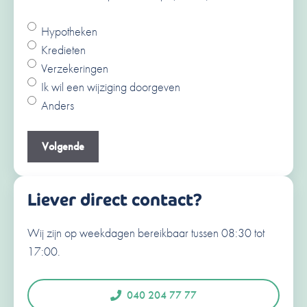
Hypotheken
Ja
Kredieten
Nee
Verzekeringen
V
Ik wil een wijziging doorgeven
o
Anders
o
A
r
c
Je e-mailadres
(Vereist)
n
h
a
t
a
e
Liever direct contact?
m
r
n
Wij zijn op weekdagen bereikbaar tussen 08:30 tot
Je telefoonnummer
(Vereist)
a
17:00.
a
N
e
m
d
040 204 77 77
e