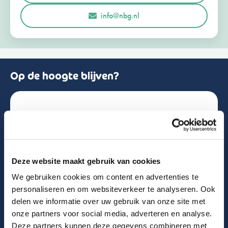
r
Opmerkingen of vragen
info@nbg.nl
l
a
n
d
+
3
1
Op de hoogte blijven?
Schrijf je in voor de nieuwsbrief!
Naam
Deze website maakt gebruik van cookies
We gebruiken cookies om content en advertenties te
Email
personaliseren en om websiteverkeer te analyseren. Ook
delen we informatie over uw gebruik van onze site met
onze partners voor social media, adverteren en analyse.
Deze partners kunnen deze gegevens combineren met